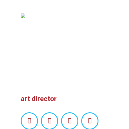
Alex Freeman
art director
Facebook
Linkedin
Pinterest
Instagram