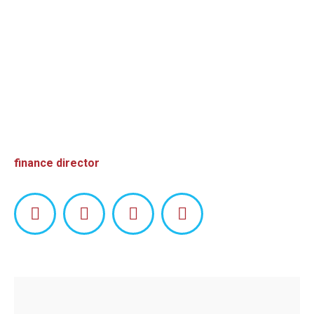
Natasha Green
finance director
Facebook
Linkedin
Pinterest
Instagram