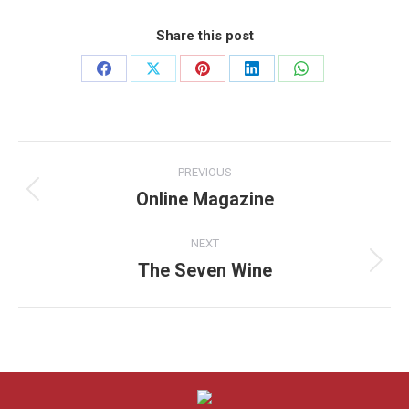
Share this post
Share
Share
Share
Share
Share
on
on
on
on
on
Facebook
X
Pinterest
LinkedIn
WhatsApp
Project
PREVIOUS
navigation
Online Magazine
Previous
project:
NEXT
The Seven Wine
Next
project: